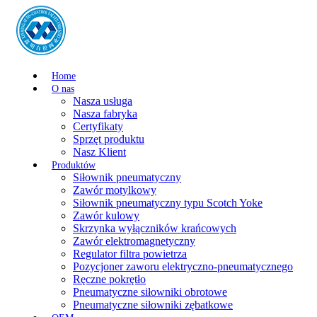
Home
O nas
Nasza usługa
Nasza fabryka
Certyfikaty
Sprzęt produktu
Nasz Klient
Produktów
Siłownik pneumatyczny
Zawór motylkowy
Siłownik pneumatyczny typu Scotch Yoke
Zawór kulowy
Skrzynka wyłączników krańcowych
Zawór elektromagnetyczny
Regulator filtra powietrza
Pozycjoner zaworu elektryczno-pneumatycznego
Ręczne pokrętło
Pneumatyczne siłowniki obrotowe
Pneumatyczne siłowniki zębatkowe