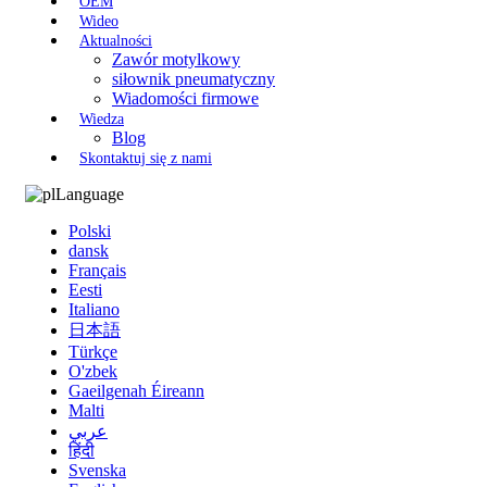
OEM
Wideo
Aktualności
Zawór motylkowy
siłownik pneumatyczny
Wiadomości firmowe
Wiedza
Blog
Skontaktuj się z nami
Language
Polski
dansk
Français
Eesti
Italiano
日本語
Türkçe
O'zbek
Gaeilgenah Éireann
Malti
عربي
हिंदी
Svenska