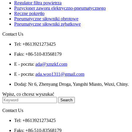
Regulator filtra powietrza
Pozycjoner zaworu elektryczno-pneumatycznego
Ręczne pokrętło
Pneumatyczne siłowniki obrotowe
Pneumatyczne siłowniki zębatkowe
Contact Us
Tel: +8613921273425
Faks: +86-510-83568179
E - poczta:
ada@xmzkf.com
E - poczta:
ada.woo1311@gmail.com
Dodaj: Nr 6, Zhenyang Droga, Yangshi Miasto, Wuxi, Chiny.
Wpisz, co chcesz wyszukać
Contact Us
Tel: +8613921273425
Faks: +86-510-83568179