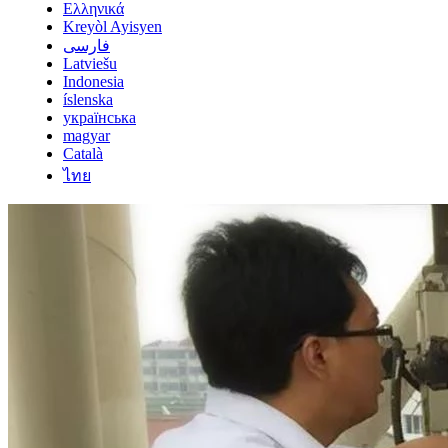
Ελληνικά
Kreyòl Ayisyen
فارسی
Latviešu
Indonesia
íslenska
українська
magyar
Català
ไทย