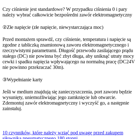
Czy ciśnienie jest standardowe? W przypadku ciśnienia 0 i pary
należy wybrać całkowicie bezpośredni zawór elektromagnetyczny
②Złe napięcie (złe napięcie, niewystarczająca moc)
Przed montażem sprawdź, czy ciśnienie, temperatura i napięcie są
zgodne z tabliczką znamionową zaworu elektromagnetycznego i
rzeczywistymi parametrami. Długość przewodu zasilającego prądu
stałego (DC) nie powinna być zbyt długa, aby uniknąć utraty mocy
cewki i spadku napięcia wpływającego na normalną pracę (DC24V
nie powinno przekraczać 30m).
③Wypełnianie karty
Jeśli w medium znajdują się zanieczyszczenia, port zaworu będzie
wysunięty, uniemożliwiając jego zamknięcie lub otwarcie.
Zdemontuj zawór elektromagnetyczny i wyczyść go, a następnie
zainstaluj.
10 czynników, które należy wziąć pod uwagę przed zakupem
siłownika pneumatycznego 180 stopni