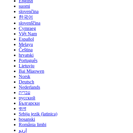
English
suomi
slovenčina
한국어
slovenščina
Cymraeg
Việt Nam
Español
Melayu
Čeština
hrvatski
Português
Lietuvių
Bai Miaowen
Norsk
Deutsch
Nederlands
עברית
русский
Български
বাংলা
Srbija jezik (latinica)
bosanski
România limbi
اردو