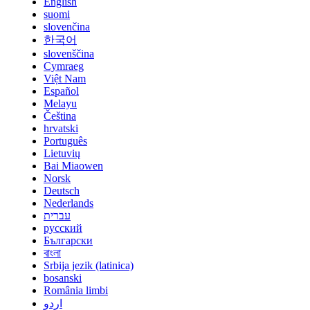
English
suomi
slovenčina
한국어
slovenščina
Cymraeg
Việt Nam
Español
Melayu
Čeština
hrvatski
Português
Lietuvių
Bai Miaowen
Norsk
Deutsch
Nederlands
עברית
русский
Български
বাংলা
Srbija jezik (latinica)
bosanski
România limbi
اردو