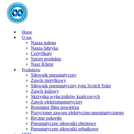
Home
O nas
Nasza usługa
Nasza fabryka
Certyfikaty
Sprzęt produktu
Nasz Klient
Produktów
Siłownik pneumatyczny
Zawór motylkowy
Siłownik pneumatyczny typu Scotch Yoke
Zawór kulowy
Skrzynka wyłączników krańcowych
Zawór elektromagnetyczny
Regulator filtra powietrza
Pozycjoner zaworu elektryczno-pneumatycznego
Ręczne pokrętło
Pneumatyczne siłowniki obrotowe
Pneumatyczne siłowniki zębatkowe