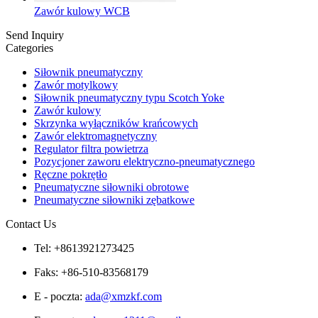
Zawór kulowy WCB
Send Inquiry
Categories
Siłownik pneumatyczny
Zawór motylkowy
Siłownik pneumatyczny typu Scotch Yoke
Zawór kulowy
Skrzynka wyłączników krańcowych
Zawór elektromagnetyczny
Regulator filtra powietrza
Pozycjoner zaworu elektryczno-pneumatycznego
Ręczne pokrętło
Pneumatyczne siłowniki obrotowe
Pneumatyczne siłowniki zębatkowe
Contact Us
Tel: +8613921273425
Faks: +86-510-83568179
E - poczta:
ada@xmzkf.com