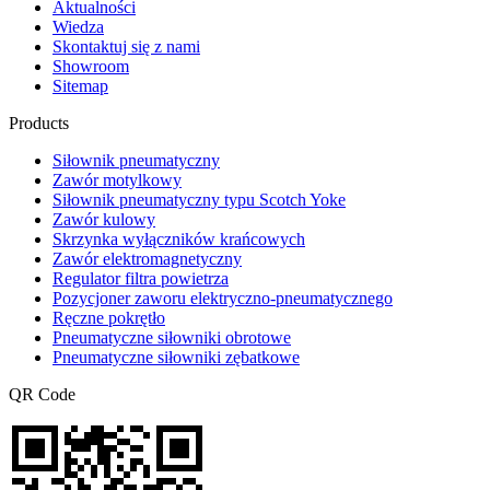
Aktualności
Wiedza
Skontaktuj się z nami
Showroom
Sitemap
Products
Siłownik pneumatyczny
Zawór motylkowy
Siłownik pneumatyczny typu Scotch Yoke
Zawór kulowy
Skrzynka wyłączników krańcowych
Zawór elektromagnetyczny
Regulator filtra powietrza
Pozycjoner zaworu elektryczno-pneumatycznego
Ręczne pokrętło
Pneumatyczne siłowniki obrotowe
Pneumatyczne siłowniki zębatkowe
QR Code