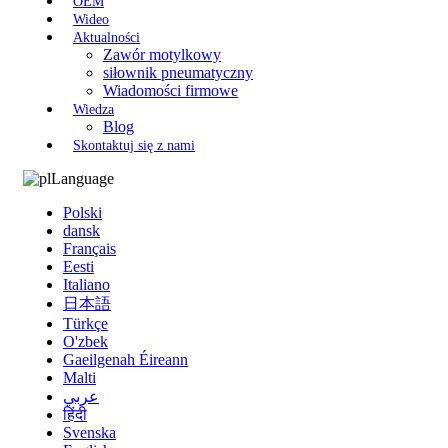
OEM
Wideo
Aktualności
Zawór motylkowy
siłownik pneumatyczny
Wiadomości firmowe
Wiedza
Blog
Skontaktuj się z nami
Language
Polski
dansk
Français
Eesti
Italiano
日本語
Türkçe
O'zbek
Gaeilgenah Éireann
Malti
عربي
हिंदी
Svenska