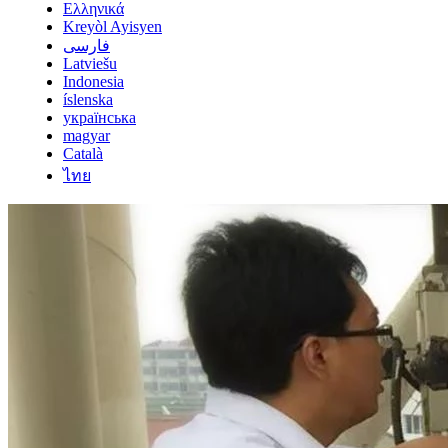
Ελληνικά
Kreyòl Ayisyen
فارسی
Latviešu
Indonesia
íslenska
українська
magyar
Català
ไทย