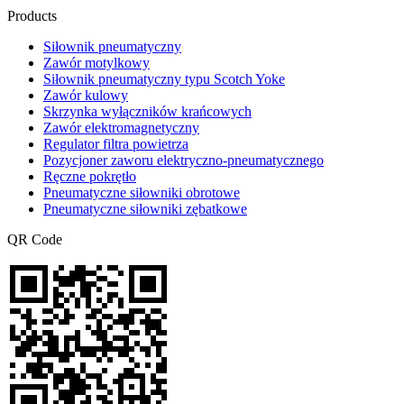
Products
Siłownik pneumatyczny
Zawór motylkowy
Siłownik pneumatyczny typu Scotch Yoke
Zawór kulowy
Skrzynka wyłączników krańcowych
Zawór elektromagnetyczny
Regulator filtra powietrza
Pozycjoner zaworu elektryczno-pneumatycznego
Ręczne pokrętło
Pneumatyczne siłowniki obrotowe
Pneumatyczne siłowniki zębatkowe
QR Code