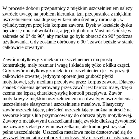
W procesie doboru przepustnicy z miękkim uszczelnieniem należy
zwrócić uwagę na problem kierunku, tzn. przepustnica z miękkim
uszczelnieniem znajduje się w kierunku średnicy rurociągu, w
cylindrycznym przejściu korpusu zaworu, Dysk w kształcie dysku
będzie się obracał wokół osi, a jego kąt obrotu Musi mieścić się w
zakresie od 0° do 90°, aby można go było obracać do 90° podczas
użytkowania. Gdy zostanie obrócony o 90°, zawór będzie w stanie
całkowicie otwartym.
Zawór motylkowy z miękkim uszczelnieniem ma prostą
konstrukcję, mały rozmiar i wagę i składa się tylko z kilku części.
Gdy zawór motylkowy z miękkim uszczelnieniem jest w pozycji
całkowicie otwartej, jedynym oporem jest grubość płytki
motylkowej, gdy medium przepływa przez korpus zaworu. Dlatego
spadek ciśnienia generowany przez zawór jest bardzo mały, dzięki
czemu ma lepszą charakterystykę kontroli przepływu. Zawór
motylkowy z miękkim uszczelnieniem ma dwa typy uszczelnienia:
uszczelnienie elastyczne i uszczelnienie metalowe. Elastyczny
zawór uszczelniający, pierścień uszczelniający można umieścić na
zaworze korpus lub przymocowany do obrzeża płyty motylkowej.
Zawory z metalowymi uszczelkami mają zwykle dłuższą żywotność
niż zawory z elastycznymi uszczelkami, ale trudno jest uzyskać
pełne uszczelnienie. Uszczelka metalowa może dostosować się do
wyższej temperatury roboczej, podczas gdy uszczelka elastyczna ma