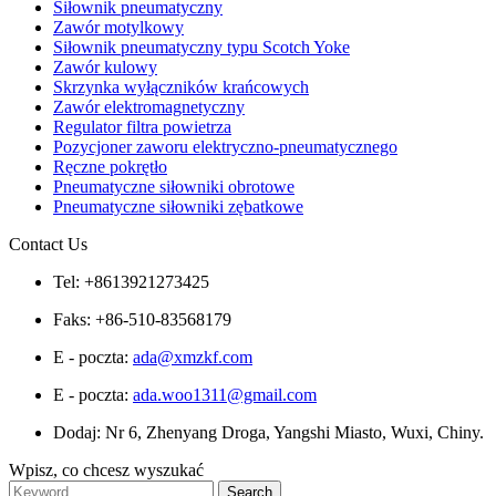
Siłownik pneumatyczny
Zawór motylkowy
Siłownik pneumatyczny typu Scotch Yoke
Zawór kulowy
Skrzynka wyłączników krańcowych
Zawór elektromagnetyczny
Regulator filtra powietrza
Pozycjoner zaworu elektryczno-pneumatycznego
Ręczne pokrętło
Pneumatyczne siłowniki obrotowe
Pneumatyczne siłowniki zębatkowe
Contact Us
Tel: +8613921273425
Faks: +86-510-83568179
E - poczta:
ada@xmzkf.com
E - poczta:
ada.woo1311@gmail.com
Dodaj: Nr 6, Zhenyang Droga, Yangshi Miasto, Wuxi, Chiny.
Wpisz, co chcesz wyszukać