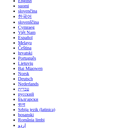
English
suomi
slovenčina
한국어
slovenščina
Cymraeg
Việt Nam
Español
Melayu
Čeština
hrvatski
Português
Lietuvių
Bai Miaowen
Norsk
Deutsch
Nederlands
עברית
русский
Български
বাংলা
Srbija jezik (latinica)
bosanski
România limbi
اردو