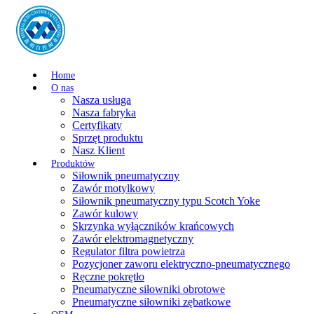
Home
O nas
Nasza usługa
Nasza fabryka
Certyfikaty
Sprzęt produktu
Nasz Klient
Produktów
Siłownik pneumatyczny
Zawór motylkowy
Siłownik pneumatyczny typu Scotch Yoke
Zawór kulowy
Skrzynka wyłączników krańcowych
Zawór elektromagnetyczny
Regulator filtra powietrza
Pozycjoner zaworu elektryczno-pneumatycznego
Ręczne pokrętło
Pneumatyczne siłowniki obrotowe
Pneumatyczne siłowniki zębatkowe