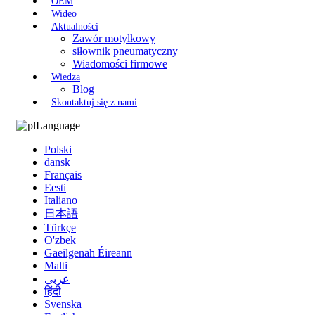
OEM
Wideo
Aktualności
Zawór motylkowy
siłownik pneumatyczny
Wiadomości firmowe
Wiedza
Blog
Skontaktuj się z nami
Language
Polski
dansk
Français
Eesti
Italiano
日本語
Türkçe
O'zbek
Gaeilgenah Éireann
Malti
عربي
हिंदी
Svenska