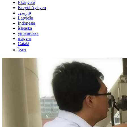
Ελληνικά
Kreyòl Ayisyen
فارسی
Latviešu
Indonesia
íslenska
українська
magyar
Català
ไทย