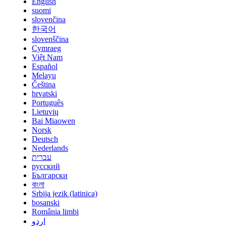
English
suomi
slovenčina
한국어
slovenščina
Cymraeg
Việt Nam
Español
Melayu
Čeština
hrvatski
Português
Lietuvių
Bai Miaowen
Norsk
Deutsch
Nederlands
עברית
русский
Български
বাংলা
Srbija jezik (latinica)
bosanski
România limbi
اردو