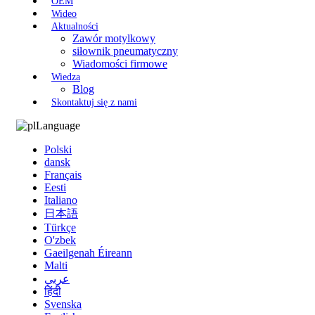
OEM
Wideo
Aktualności
Zawór motylkowy
siłownik pneumatyczny
Wiadomości firmowe
Wiedza
Blog
Skontaktuj się z nami
Language
Polski
dansk
Français
Eesti
Italiano
日本語
Türkçe
O'zbek
Gaeilgenah Éireann
Malti
عربي
हिंदी
Svenska