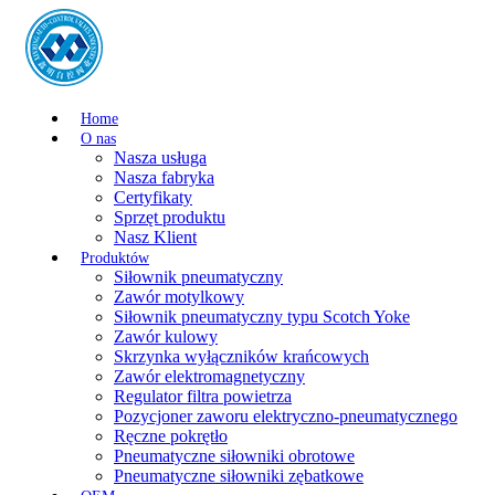
Home
O nas
Nasza usługa
Nasza fabryka
Certyfikaty
Sprzęt produktu
Nasz Klient
Produktów
Siłownik pneumatyczny
Zawór motylkowy
Siłownik pneumatyczny typu Scotch Yoke
Zawór kulowy
Skrzynka wyłączników krańcowych
Zawór elektromagnetyczny
Regulator filtra powietrza
Pozycjoner zaworu elektryczno-pneumatycznego
Ręczne pokrętło
Pneumatyczne siłowniki obrotowe
Pneumatyczne siłowniki zębatkowe