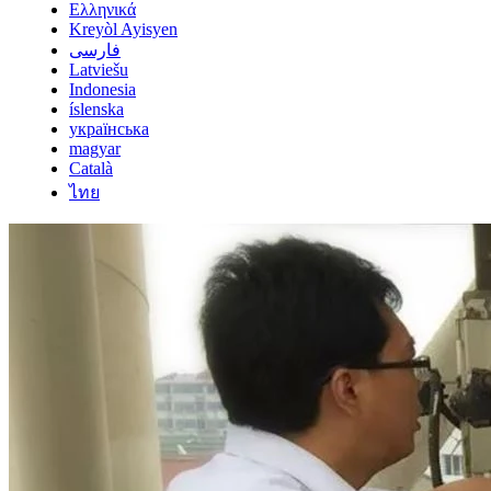
Ελληνικά
Kreyòl Ayisyen
فارسی
Latviešu
Indonesia
íslenska
українська
magyar
Català
ไทย