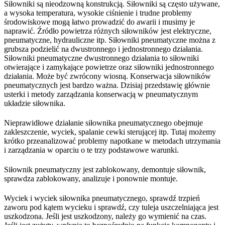
Siłowniki są nieodzowną konstrukcją. Siłowniki są często używane,
a wysoka temperatura, wysokie ciśnienie i trudne problemy
środowiskowe mogą łatwo prowadzić do awarii i musimy je
naprawić. Źródło powietrza różnych siłowników jest elektryczne,
pneumatyczne, hydrauliczne itp. Siłowniki pneumatyczne można z
grubsza podzielić na dwustronnego i jednostronnego działania.
Siłowniki pneumatyczne dwustronnego działania to siłowniki
otwierające i zamykające powietrze oraz siłowniki jednostronnego
działania. Może być zwrócony wiosną. Konserwacja siłowników
pneumatycznych jest bardzo ważna. Dzisiaj przedstawię głównie
usterki i metody zarządzania konserwacją w pneumatycznym
układzie siłownika.
Nieprawidłowe działanie siłownika pneumatycznego obejmuje
zakleszczenie, wyciek, spalanie cewki sterującej itp. Tutaj możemy
krótko przeanalizować problemy napotkane w metodach utrzymania
i zarządzania w oparciu o te trzy podstawowe warunki.
Siłownik pneumatyczny jest zablokowany, demontuje siłownik,
sprawdza zablokowany, analizuje i ponownie montuje.
Wyciek i wyciek siłownika pneumatycznego, sprawdź trzpień
zaworu pod kątem wycieku i sprawdź, czy tuleja uszczelniająca jest
uszkodzona. Jeśli jest uszkodzony, należy go wymienić na czas.