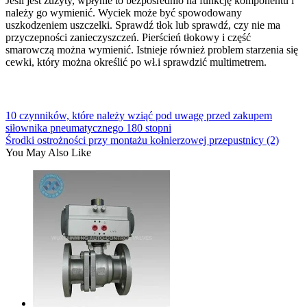
Jeśli jest zużyty, wpłynie to bezpośrednio na funkcję komponentu i
należy go wymienić. Wyciek może być spowodowany
uszkodzeniem uszczelki. Sprawdź tłok lub sprawdź, czy nie ma
przyczepności zanieczyszczeń. Pierścień tłokowy i część
smarowczą można wymienić. Istnieje również problem starzenia się
cewki, który można określić po wł.i sprawdzić multimetrem.
10 czynników, które należy wziąć pod uwagę przed zakupem
siłownika pneumatycznego 180 stopni
Środki ostrożności przy montażu kołnierzowej przepustnicy (2)
You May Also Like