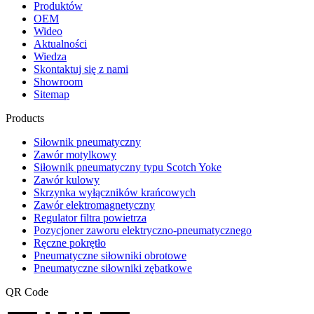
Produktów
OEM
Wideo
Aktualności
Wiedza
Skontaktuj się z nami
Showroom
Sitemap
Products
Siłownik pneumatyczny
Zawór motylkowy
Siłownik pneumatyczny typu Scotch Yoke
Zawór kulowy
Skrzynka wyłączników krańcowych
Zawór elektromagnetyczny
Regulator filtra powietrza
Pozycjoner zaworu elektryczno-pneumatycznego
Ręczne pokrętło
Pneumatyczne siłowniki obrotowe
Pneumatyczne siłowniki zębatkowe
QR Code