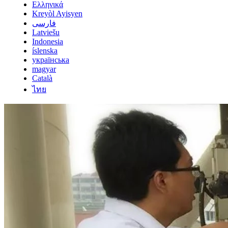
Ελληνικά
Kreyòl Ayisyen
فارسی
Latviešu
Indonesia
íslenska
українська
magyar
Català
ไทย