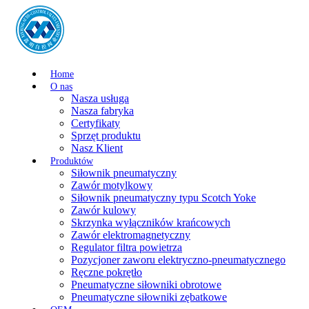
Home
O nas
Nasza usługa
Nasza fabryka
Certyfikaty
Sprzęt produktu
Nasz Klient
Produktów
Siłownik pneumatyczny
Zawór motylkowy
Siłownik pneumatyczny typu Scotch Yoke
Zawór kulowy
Skrzynka wyłączników krańcowych
Zawór elektromagnetyczny
Regulator filtra powietrza
Pozycjoner zaworu elektryczno-pneumatycznego
Ręczne pokrętło
Pneumatyczne siłowniki obrotowe
Pneumatyczne siłowniki zębatkowe