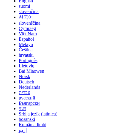
English
suomi
slovenčina
한국어
slovenščina
Cymraeg
Việt Nam
Español
Melayu
Čeština
hrvatski
Português
Lietuvių
Bai Miaowen
Norsk
Deutsch
Nederlands
עברית
русский
Български
বাংলা
Srbija jezik (latinica)
bosanski
România limbi
اردو