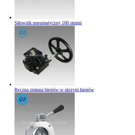
Siłownik pneumatyczny 180 stopni
Ręczna zmiana biegów w skrzyni biegów