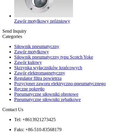
Zawór motylkowy próżniowy
Send Inquiry
Categories
Siłownik pneumatyczny
Zawór motylkowy
Siłownik pneumatyczny typu Scotch Yoke
Zawór kulowy
Skrzynka wyłączników krańcowych
Zawór elektromagnetyczny
Regulator filtra powietrza
Pozycjoner zaworu elektryczno-pneumatycznego
Ręczne pokrętło
Pneumatyczne siłowniki obrotowe
Pneumatyczne siłowniki zębatkowe
Contact Us
Tel: +8613921273425
Faks: +86-510-83568179