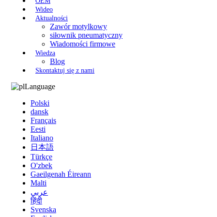
OEM
Wideo
Aktualności
Zawór motylkowy
siłownik pneumatyczny
Wiadomości firmowe
Wiedza
Blog
Skontaktuj się z nami
Language
Polski
dansk
Français
Eesti
Italiano
日本語
Türkçe
O'zbek
Gaeilgenah Éireann
Malti
عربي
हिंदी
Svenska