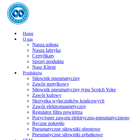
Home
O nas
Nasza usługa
Nasza fabryka
Certyfikaty
Sprzęt produktu
Nasz Klient
Produktów
Siłownik pneumatyczny
Zawór motylkowy
Siłownik pneumatyczny typu Scotch Yoke
Zawór kulowy
Skrzynka wyłączników krańcowych
Zawór elektromagnetyczny
Regulator filtra powietrza
Pozycjoner zaworu elektryczno-pneumatycznego
Ręczne pokrętło
Pneumatyczne siłowniki obrotowe
Pneumatyczne siłowniki zębatkowe