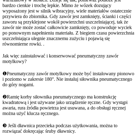
bardzo cienkie i trochę lepkie. Mimo że wózek dozujący
wyposażony jest w silnik wibracyjny, wiele materiałów ostatecznie
przywiera do zbiornika. Gdy zawór jest zamknięty, ścianki i części
zaworu są przyklejone wokół powierzchni uszczelniającej, tak że
zawór nie może zostać całkowicie zamknięty, co powoduje wyciek
po ponownym napełnieniu materiału. Z biegiem czasu powierzchnia
uszczelniająca ulegnie znacznemu zużyciu i pojawią się
równomierne rowki. .
Jak więc zainstalować i konserwować pneumatyczny zawór
motylkowy?
❶Pneumatyczny zawór motylkowy może być instalowany pionowo
i poziomo w zakresie 180°. Nie instaluj siłownika pneumatycznego
do góry nogami.
❷Ramię korby siłownika pneumatycznego ma konstrukcję
kwadratową i jest używane jako urządzenie ręczne. Gdy wystąpi
awaria, rura źródła powietrza jest usuwana, a do obsługi ręcznej
można użyć klucza ręcznego.
❸ Jeśli dławnica przecieka podczas użytkowania, można to
rozwiązać dokręcając śruby dławnicy.