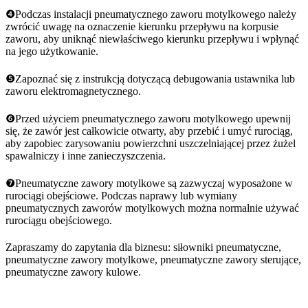
❹Podczas instalacji pneumatycznego zaworu motylkowego należy
zwrócić uwagę na oznaczenie kierunku przepływu na korpusie
zaworu, aby uniknąć niewłaściwego kierunku przepływu i wpłynąć
na jego użytkowanie.
❺Zapoznać się z instrukcją dotyczącą debugowania ustawnika lub
zaworu elektromagnetycznego.
❻Przed użyciem pneumatycznego zaworu motylkowego upewnij
się, że zawór jest całkowicie otwarty, aby przebić i umyć rurociąg,
aby zapobiec zarysowaniu powierzchni uszczelniającej przez żużel
spawalniczy i inne zanieczyszczenia.
❼Pneumatyczne zawory motylkowe są zazwyczaj wyposażone w
rurociągi obejściowe. Podczas naprawy lub wymiany
pneumatycznych zaworów motylkowych można normalnie używać
rurociągu obejściowego.
Zapraszamy do zapytania dla biznesu: siłowniki pneumatyczne,
pneumatyczne zawory motylkowe, pneumatyczne zawory sterujące,
pneumatyczne zawory kulowe.