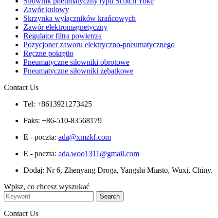
Siłownik pneumatyczny typu Scotch Yoke
Zawór kulowy
Skrzynka wyłączników krańcowych
Zawór elektromagnetyczny
Regulator filtra powietrza
Pozycjoner zaworu elektryczno-pneumatycznego
Ręczne pokrętło
Pneumatyczne siłowniki obrotowe
Pneumatyczne siłowniki zębatkowe
Contact Us
Tel: +8613921273425
Faks: +86-510-83568179
E - poczta:
ada@xmzkf.com
E - poczta:
ada.woo1311@gmail.com
Dodaj: Nr 6, Zhenyang Droga, Yangshi Miasto, Wuxi, Chiny.
Wpisz, co chcesz wyszukać
Contact Us