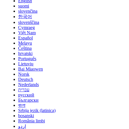
English
suomi
slovenčina
한국어
slovenščina
Cymraeg
Việt Nam
Español
Melayu
Čeština
hrvatski
Português
Lietuvių
Bai Miaowen
Norsk
Deutsch
Nederlands
עברית
русский
Български
বাংলা
Srbija jezik (latinica)
bosanski
România limbi
اردو