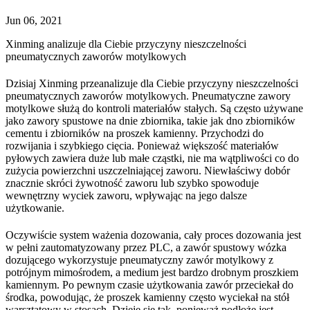
Jun 06, 2021
Xinming analizuje dla Ciebie przyczyny nieszczelności
pneumatycznych zaworów motylkowych
Dzisiaj Xinming przeanalizuje dla Ciebie przyczyny nieszczelności
pneumatycznych zaworów motylkowych. Pneumatyczne zawory
motylkowe służą do kontroli materiałów stałych. Są często używane
jako zawory spustowe na dnie zbiornika, takie jak dno zbiorników
cementu i zbiorników na proszek kamienny. Przychodzi do
rozwijania i szybkiego cięcia. Ponieważ większość materiałów
pyłowych zawiera duże lub małe cząstki, nie ma wątpliwości co do
zużycia powierzchni uszczelniającej zaworu. Niewłaściwy dobór
znacznie skróci żywotność zaworu lub szybko spowoduje
wewnętrzny wyciek zaworu, wpływając na jego dalsze
użytkowanie.
Oczywiście system ważenia dozowania, cały proces dozowania jest
w pełni zautomatyzowany przez PLC, a zawór spustowy wózka
dozującego wykorzystuje pneumatyczny zawór motylkowy z
potrójnym mimośrodem, a medium jest bardzo drobnym proszkiem
kamiennym. Po pewnym czasie użytkowania zawór przeciekał do
środka, powodując, że proszek kamienny często wyciekał na stół
warsztatowy w stosach. Dzieje się tak, ponieważ podłoże jest