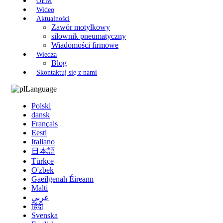
OEM
Wideo
Aktualności
Zawór motylkowy
siłownik pneumatyczny
Wiadomości firmowe
Wiedza
Blog
Skontaktuj się z nami
Language
Polski
dansk
Français
Eesti
Italiano
日本語
Türkçe
O'zbek
Gaeilgenah Éireann
Malti
عربي
हिंदी
Svenska