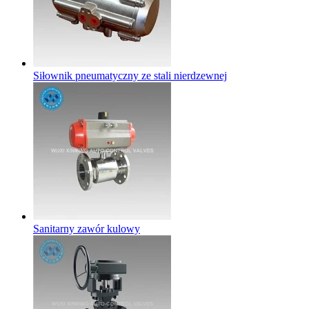
Siłownik pneumatyczny ze stali nierdzewnej
Sanitarny zawór kulowy