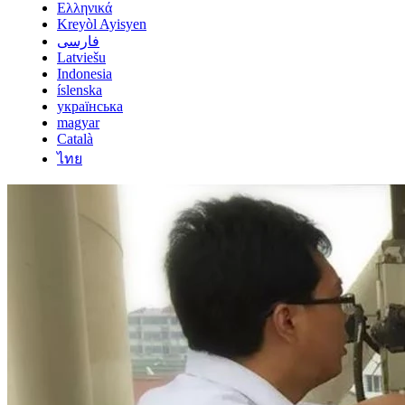
Ελληνικά
Kreyòl Ayisyen
فارسی
Latviešu
Indonesia
íslenska
українська
magyar
Català
ไทย