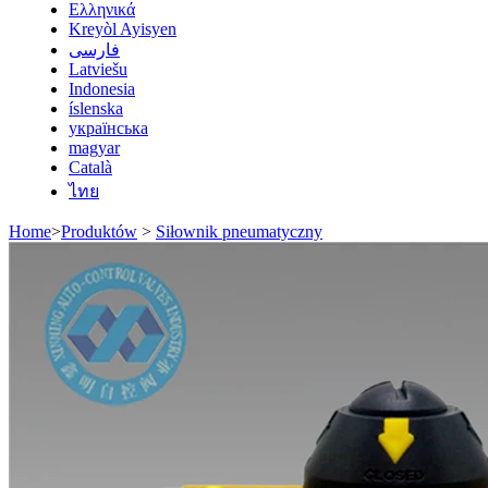
Ελληνικά
Kreyòl Ayisyen
فارسی
Latviešu
Indonesia
íslenska
українська
magyar
Català
ไทย
Home
>
Produktów
>
Siłownik pneumatyczny