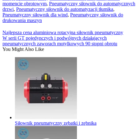
momencie obrotowym
,
Pneumatyczny siłownik do automatycznych
drzwi
,
Pneumatyczny siłownik do automatyzacji tłumika
,
Pneumatyczny siłownik dla wind
,
Pneumatyczny siłownik do
drukowania maszyn
Najlepsza cena aluminiowa rotacyjna siłownik pneumatyczny
W serii GT pojedynczych i podwójnych działających
pneumatycznych zaworach motylkowych 90 stopni obrotu
You Might Also Like
Siłownik pneumatyczny zębatki i zębnika