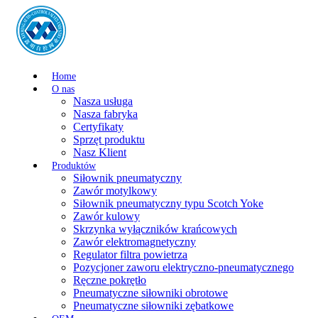
Home
O nas
Nasza usługa
Nasza fabryka
Certyfikaty
Sprzęt produktu
Nasz Klient
Produktów
Siłownik pneumatyczny
Zawór motylkowy
Siłownik pneumatyczny typu Scotch Yoke
Zawór kulowy
Skrzynka wyłączników krańcowych
Zawór elektromagnetyczny
Regulator filtra powietrza
Pozycjoner zaworu elektryczno-pneumatycznego
Ręczne pokrętło
Pneumatyczne siłowniki obrotowe
Pneumatyczne siłowniki zębatkowe