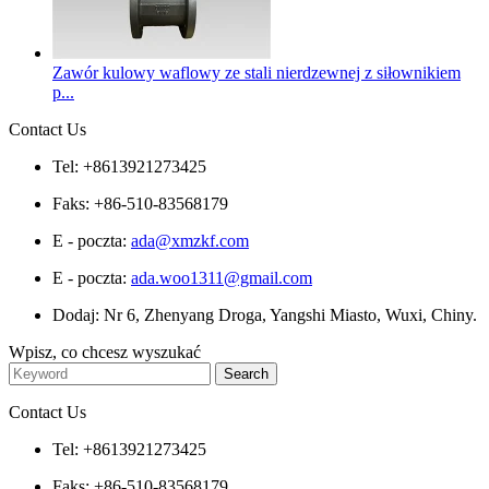
Zawór kulowy waflowy ze stali nierdzewnej z siłownikiem
p...
Contact Us
Tel: +8613921273425
Faks: +86-510-83568179
E - poczta:
ada@xmzkf.com
E - poczta:
ada.woo1311@gmail.com
Dodaj: Nr 6, Zhenyang Droga, Yangshi Miasto, Wuxi, Chiny.
Wpisz, co chcesz wyszukać
Contact Us
Tel: +8613921273425
Faks: +86-510-83568179