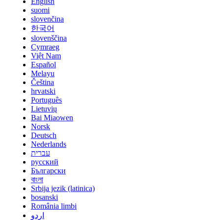
English
suomi
slovenčina
한국어
slovenščina
Cymraeg
Việt Nam
Español
Melayu
Čeština
hrvatski
Português
Lietuvių
Bai Miaowen
Norsk
Deutsch
Nederlands
עברית
русский
Български
বাংলা
Srbija jezik (latinica)
bosanski
România limbi
اردو