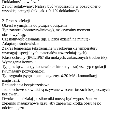
Dokładność powtórzeń:
Zawór regulowany: Należy być wyposażony w pozycjoner o
wysokiej precyzji (taki jak ± 0. 1% dokładność).
2. Proces selekcji
Określ wymagania dotyczące obciążenia:
Typ zaworu (obrotowy/liniowy), maksymalny moment
obrotowy/ciąg.
Częstotliwość działania (np. Liczba działań na minutę).
Adaptacja środowiska:
Zakres temperatur (ekstremalne wysokie/niskie temperatury
wymagają specjalnych materiałów uszczelniających).
Klasa ochrony (IP65/IP67 dla mokrych, zakurzonych środowisk).
Wymagania kontroli:
Typ przełączania (tylko zawór elektromagnesu) vs. Typ regulacji
(wymagany pozycjonator).
Typ sygnału (sygnał pneumatyczny, 4-20 MA, komunikacja
magistrali).
Redundancja bezpieczeństwa:
Jednoleciowe siłowniki są używane w scenariuszach bezpiecznych
bez awarii.
Dwukrotnie działające siłowniki muszą być wyposażone w
zbiorniki magazynowe gazu, aby zapewnić krótką obsługę po
odcięciu gazu.