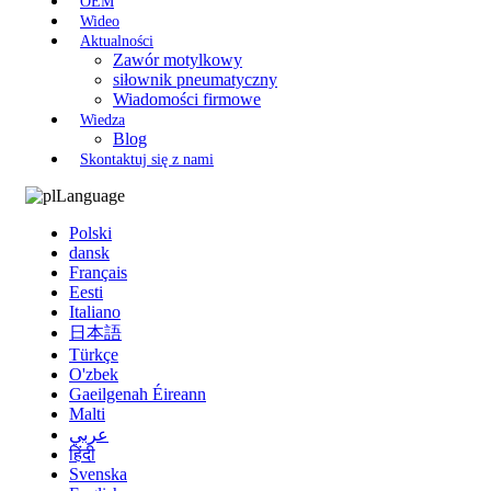
OEM
Wideo
Aktualności
Zawór motylkowy
siłownik pneumatyczny
Wiadomości firmowe
Wiedza
Blog
Skontaktuj się z nami
Language
Polski
dansk
Français
Eesti
Italiano
日本語
Türkçe
O'zbek
Gaeilgenah Éireann
Malti
عربي
हिंदी
Svenska