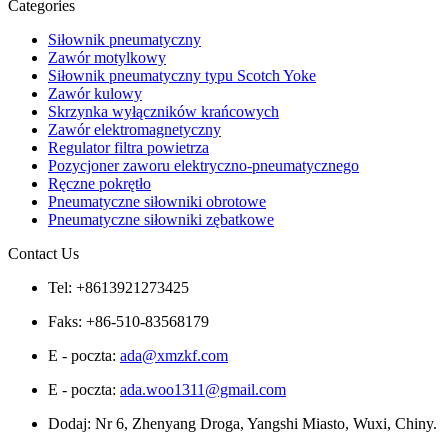
Categories
Siłownik pneumatyczny
Zawór motylkowy
Siłownik pneumatyczny typu Scotch Yoke
Zawór kulowy
Skrzynka wyłączników krańcowych
Zawór elektromagnetyczny
Regulator filtra powietrza
Pozycjoner zaworu elektryczno-pneumatycznego
Ręczne pokrętło
Pneumatyczne siłowniki obrotowe
Pneumatyczne siłowniki zębatkowe
Contact Us
Tel: +8613921273425
Faks: +86-510-83568179
E - poczta:
ada@xmzkf.com
E - poczta:
ada.woo1311@gmail.com
Dodaj: Nr 6, Zhenyang Droga, Yangshi Miasto, Wuxi, Chiny.