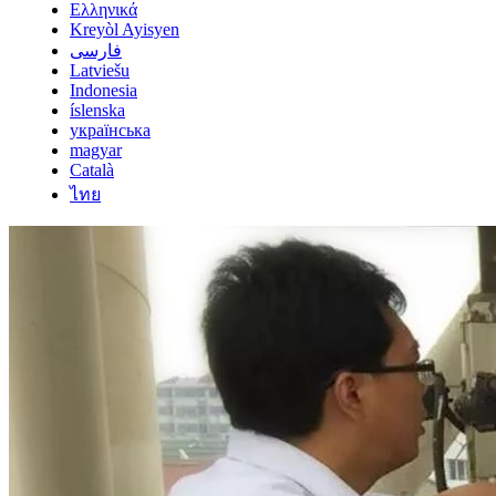
Ελληνικά
Kreyòl Ayisyen
فارسی
Latviešu
Indonesia
íslenska
українська
magyar
Català
ไทย