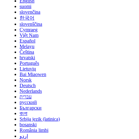
English
suomi
slovenčina
한국어
slovenščina
Cymraeg
Việt Nam
Español
Melayu
Čeština
hrvatski
Português
Lietuvių
Bai Miaowen
Norsk
Deutsch
Nederlands
עברית
русский
Български
বাংলা
Srbija jezik (latinica)
bosanski
România limbi
اردو