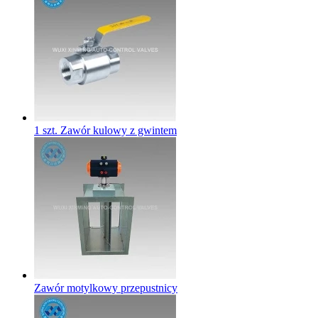
1 szt. Zawór kulowy z gwintem
Zawór motylkowy przepustnicy