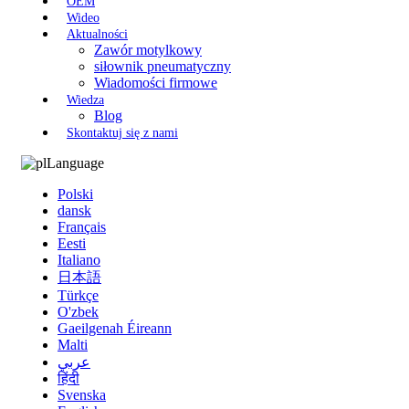
OEM
Wideo
Aktualności
Zawór motylkowy
siłownik pneumatyczny
Wiadomości firmowe
Wiedza
Blog
Skontaktuj się z nami
Language
Polski
dansk
Français
Eesti
Italiano
日本語
Türkçe
O'zbek
Gaeilgenah Éireann
Malti
عربي
हिंदी
Svenska