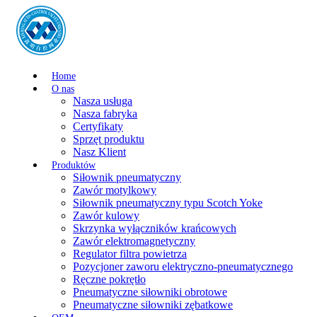
Home
O nas
Nasza usługa
Nasza fabryka
Certyfikaty
Sprzęt produktu
Nasz Klient
Produktów
Siłownik pneumatyczny
Zawór motylkowy
Siłownik pneumatyczny typu Scotch Yoke
Zawór kulowy
Skrzynka wyłączników krańcowych
Zawór elektromagnetyczny
Regulator filtra powietrza
Pozycjoner zaworu elektryczno-pneumatycznego
Ręczne pokrętło
Pneumatyczne siłowniki obrotowe
Pneumatyczne siłowniki zębatkowe