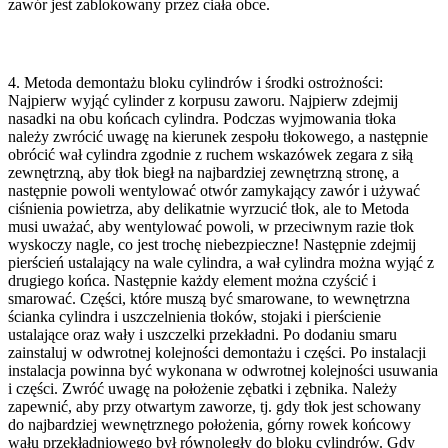
zawór jest zablokowany przez ciała obce.
4. Metoda demontażu bloku cylindrów i środki ostrożności:
Najpierw wyjąć cylinder z korpusu zaworu. Najpierw zdejmij
nasadki na obu końcach cylindra. Podczas wyjmowania tłoka
należy zwrócić uwagę na kierunek zespołu tłokowego, a następnie
obrócić wał cylindra zgodnie z ruchem wskazówek zegara z siłą
zewnętrzną, aby tłok biegł na najbardziej zewnętrzną stronę, a
następnie powoli wentylować otwór zamykający zawór i używać
ciśnienia powietrza, aby delikatnie wyrzucić tłok, ale to Metoda
musi uważać, aby wentylować powoli, w przeciwnym razie tłok
wyskoczy nagle, co jest trochę niebezpieczne! Następnie zdejmij
pierścień ustalający na wale cylindra, a wał cylindra można wyjąć z
drugiego końca. Następnie każdy element można czyścić i
smarować. Części, które muszą być smarowane, to wewnętrzna
ścianka cylindra i uszczelnienia tłoków, stojaki i pierścienie
ustalające oraz wały i uszczelki przekładni. Po dodaniu smaru
zainstaluj w odwrotnej kolejności demontażu i części. Po instalacji
instalacja powinna być wykonana w odwrotnej kolejności usuwania
i części. Zwróć uwagę na położenie zębatki i zębnika. Należy
zapewnić, aby przy otwartym zaworze, tj. gdy tłok jest schowany
do najbardziej wewnętrznego położenia, górny rowek końcowy
wału przekładniowego był równoległy do bloku cylindrów. Gdy