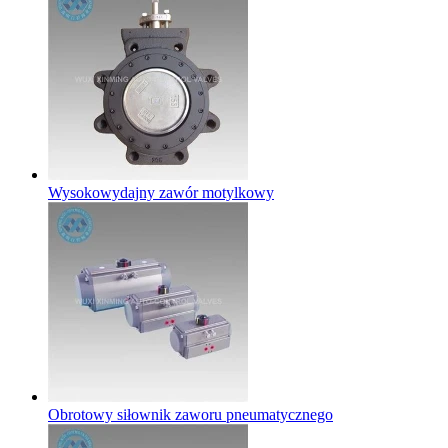
Wysokowydajny zawór motylkowy
Obrotowy siłownik zaworu pneumatycznego