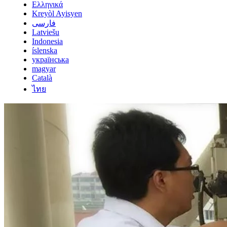
Ελληνικά
Kreyòl Ayisyen
فارسی
Latviešu
Indonesia
íslenska
українська
magyar
Català
ไทย