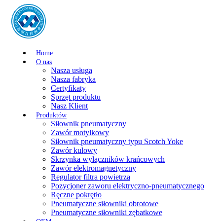
Home
O nas
Nasza usługa
Nasza fabryka
Certyfikaty
Sprzęt produktu
Nasz Klient
Produktów
Siłownik pneumatyczny
Zawór motylkowy
Siłownik pneumatyczny typu Scotch Yoke
Zawór kulowy
Skrzynka wyłączników krańcowych
Zawór elektromagnetyczny
Regulator filtra powietrza
Pozycjoner zaworu elektryczno-pneumatycznego
Ręczne pokrętło
Pneumatyczne siłowniki obrotowe
Pneumatyczne siłowniki zębatkowe