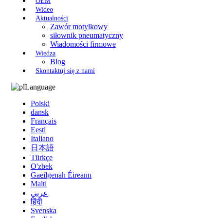
OEM
Wideo
Aktualności
Zawór motylkowy
siłownik pneumatyczny
Wiadomości firmowe
Wiedza
Blog
Skontaktuj się z nami
Language
Polski
dansk
Français
Eesti
Italiano
日本語
Türkçe
O'zbek
Gaeilgenah Éireann
Malti
عربي
हिंदी
Svenska