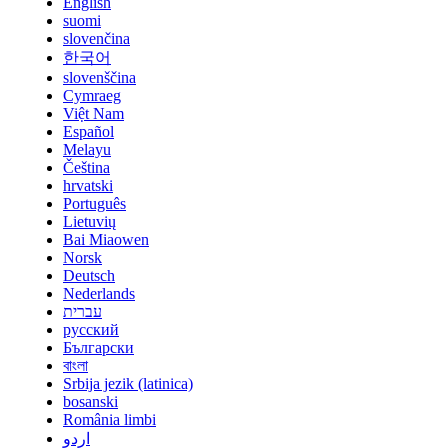
English
suomi
slovenčina
한국어
slovenščina
Cymraeg
Việt Nam
Español
Melayu
Čeština
hrvatski
Português
Lietuvių
Bai Miaowen
Norsk
Deutsch
Nederlands
עברית
русский
Български
বাংলা
Srbija jezik (latinica)
bosanski
România limbi
اردو