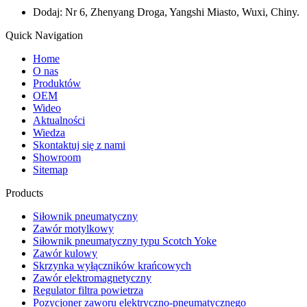
Dodaj: Nr 6, Zhenyang Droga, Yangshi Miasto, Wuxi, Chiny.
Quick Navigation
Home
O nas
Produktów
OEM
Wideo
Aktualności
Wiedza
Skontaktuj się z nami
Showroom
Sitemap
Products
Siłownik pneumatyczny
Zawór motylkowy
Siłownik pneumatyczny typu Scotch Yoke
Zawór kulowy
Skrzynka wyłączników krańcowych
Zawór elektromagnetyczny
Regulator filtra powietrza
Pozycjoner zaworu elektryczno-pneumatycznego