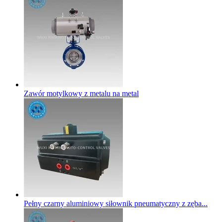
Zawór motylkowy z metalu na metal
Pełny czarny aluminiowy siłownik pneumatyczny z zęba...