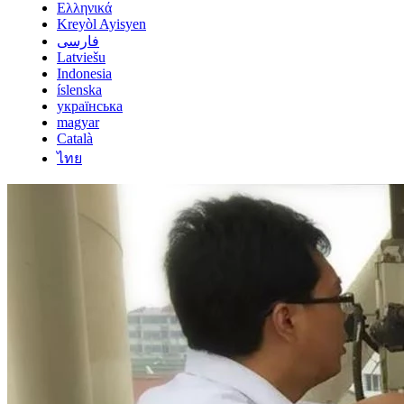
Ελληνικά
Kreyòl Ayisyen
فارسی
Latviešu
Indonesia
íslenska
українська
magyar
Català
ไทย