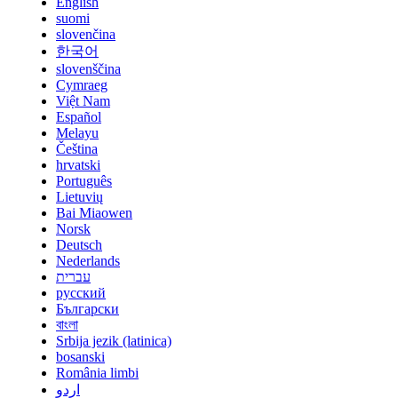
English
suomi
slovenčina
한국어
slovenščina
Cymraeg
Việt Nam
Español
Melayu
Čeština
hrvatski
Português
Lietuvių
Bai Miaowen
Norsk
Deutsch
Nederlands
עברית
русский
Български
বাংলা
Srbija jezik (latinica)
bosanski
România limbi
اردو