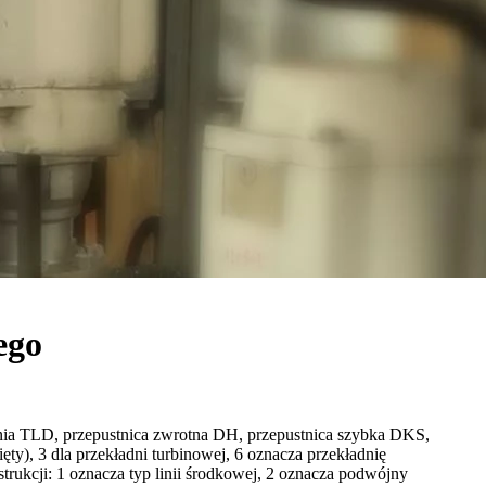
ego
zania TLD, przepustnica zwrotna DH, przepustnica szybka DKS,
y), 3 dla przekładni turbinowej, 6 oznacza przekładnię
trukcji: 1 oznacza typ linii środkowej, 2 oznacza podwójny