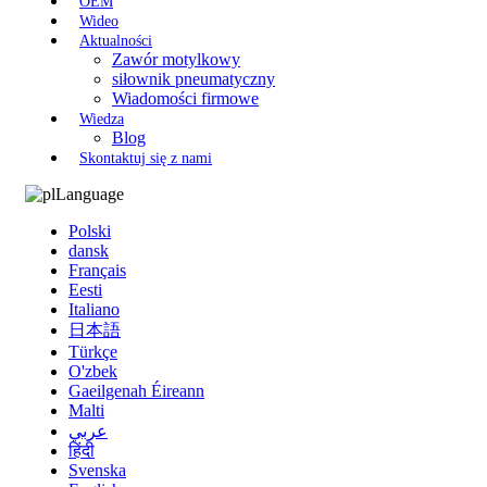
OEM
Wideo
Aktualności
Zawór motylkowy
siłownik pneumatyczny
Wiadomości firmowe
Wiedza
Blog
Skontaktuj się z nami
Language
Polski
dansk
Français
Eesti
Italiano
日本語
Türkçe
O'zbek
Gaeilgenah Éireann
Malti
عربي
हिंदी
Svenska