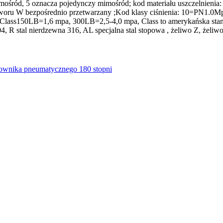
śród, 5 oznacza pojedynczy mimośród; kod materiału uszczelnienia: s
woru W bezpośrednio przetwarzany ;Kod klasy ciśnienia: 10=PN1.0M
pa; Class150LB=1,6 mpa, 300LB=2,5-4,0 mpa, Class to amerykańska s
4, R stal nierdzewna 316, AL specjalna stal stopowa , żeliwo Z, żeliwo
łownika pneumatycznego 180 stopni