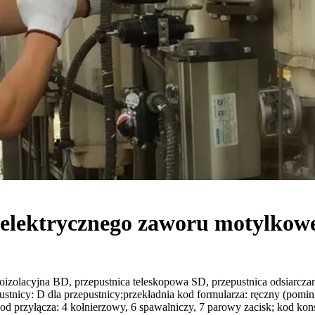
 elektrycznego zaworu motylkow
moizolacyjna BD, przepustnica teleskopowa SD, przepustnica odsiarc
icy: D dla przepustnicy;przekładnia kod formularza: ręczny (pominięt
od przyłącza: 4 kołnierzowy, 6 spawalniczy, 7 parowy zacisk; kod kons