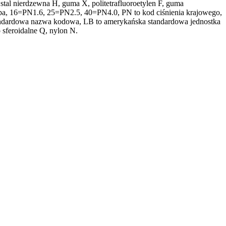
tal nierdzewna H, guma X, politetrafluoroetylen F, guma
pa, 16=PN1.6, 25=PN2.5, 40=PN4.0, PN to kod ciśnienia krajowego,
tandardowa nazwa kodowa, LB to amerykańska standardowa jednostka
 sferoidalne Q, nylon N.