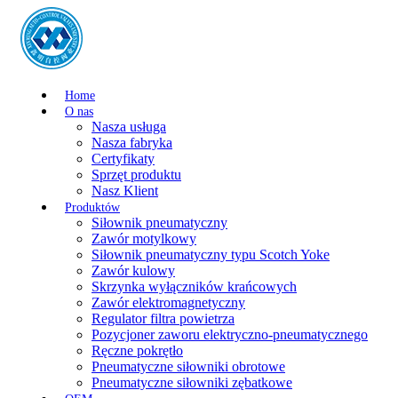
Home
O nas
Nasza usługa
Nasza fabryka
Certyfikaty
Sprzęt produktu
Nasz Klient
Produktów
Siłownik pneumatyczny
Zawór motylkowy
Siłownik pneumatyczny typu Scotch Yoke
Zawór kulowy
Skrzynka wyłączników krańcowych
Zawór elektromagnetyczny
Regulator filtra powietrza
Pozycjoner zaworu elektryczno-pneumatycznego
Ręczne pokrętło
Pneumatyczne siłowniki obrotowe
Pneumatyczne siłowniki zębatkowe