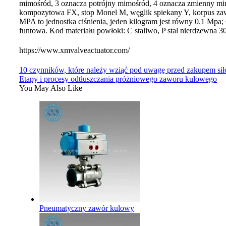
mimośród, 3 oznacza potrójny mimośród, 4 oznacza zmienny mimo
kompozytowa FX, stop Monel M, węglik spiekany Y, korpus za
MPA to jednostka ciśnienia, jeden kilogram jest równy 0.1 M
funtowa. Kod materiału powłoki: C staliwo, P stal nierdzewna 30
https://www.xmvalveactuator.com/
10 czynników, które należy wziąć pod uwagę przed zakupem si
Etapy i procesy odtłuszczania próżniowego zaworu kulowego
You May Also Like
Pneumatyczny zawór kulowy