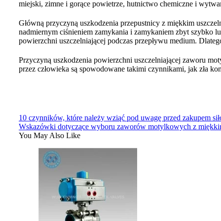
miejski, zimne i gorące powietrze, hutnictwo chemiczne i wytwa
Główną przyczyną uszkodzenia przepustnicy z miękkim uszczelnie
nadmiernym ciśnieniem zamykania i zamykaniem zbyt szybko lub n
powierzchni uszczelniającej podczas przepływu medium. Dlate
Przyczyną uszkodzenia powierzchni uszczelniającej zaworu mo
przez człowieka są spowodowane takimi czynnikami, jak zła konst
10 czynników, które należy wziąć pod uwagę przed zakupem si
Wskazówki dotyczące wyboru zaworów motylkowych z miękkim
You May Also Like