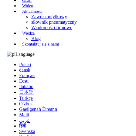
OEM
Wideo
Aktualności
Zawór motylkowy
siłownik pneumatyczny
Wiadomości firmowe
Wiedza
Blog
Skontaktuj się z nami
Language
Polski
dansk
Français
Eesti
Italiano
日本語
Türkçe
O'zbek
Gaeilgenah Éireann
Malti
عربي
हिंदी
Svenska