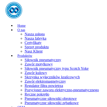
Home
O nas
Nasza usługa
Nasza fabryka
Certyfikaty
Sprzęt produktu
Nasz Klient
Produktów
Siłownik pneumatyczny
Zawór motylkowy
Siłownik pneumatyczny typu Scotch Yoke
Zawór kulowy
Skrzynka wyłączników krańcowych
Zawór elektromagnetyczny
Regulator filtra powietrza
Pozycjoner zaworu elektryczno-pneumatycznego
Ręczne pokrętło
Pneumatyczne siłowniki obrotowe
Pneumatyczne siłowniki zębatkowe