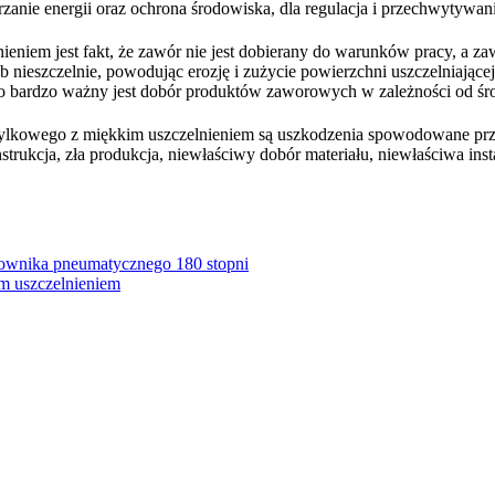
rzanie energii oraz ochrona środowiska, dla regulacja i przechwytywa
niem jest fakt, że zawór nie jest dobierany do warunków pracy, a zaw
ieszczelnie, powodując erozję i zużycie powierzchni uszczelniającej. 
go bardzo ważny jest dobór produktów zaworowych w zależności od ś
tylkowego z miękkim uszczelnieniem są uszkodzenia spowodowane prz
rukcja, zła produkcja, niewłaściwy dobór materiału, niewłaściwa insta
łownika pneumatycznego 180 stopni
 uszczelnieniem