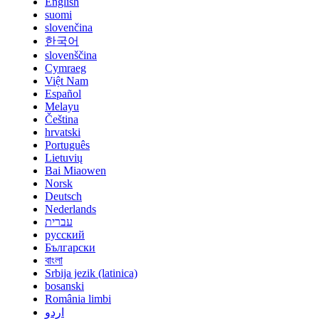
English
suomi
slovenčina
한국어
slovenščina
Cymraeg
Việt Nam
Español
Melayu
Čeština
hrvatski
Português
Lietuvių
Bai Miaowen
Norsk
Deutsch
Nederlands
עברית
русский
Български
বাংলা
Srbija jezik (latinica)
bosanski
România limbi
اردو