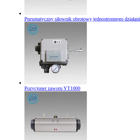
Pneumatyczny siłownik obrotowy jednostronnego działan
Pozycjoner zaworu YT1000