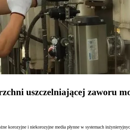
rzchni uszczelniającej zaworu 
żne korozyjne i niekorozyjne media płynne w systemach inżynieryjnych