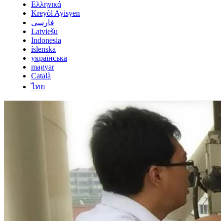
Ελληνικά
Kreyòl Ayisyen
فارسی
Latviešu
Indonesia
íslenska
українська
magyar
Català
ไทย