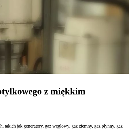
motylkowego z miękkim
, takich jak generatory, gaz węglowy, gaz ziemny, gaz płynny, gaz