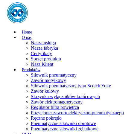
Home
O nas
Nasza usługa
Nasza fabryka
Certyfikaty
Sprzęt produktu
Nasz Klient
Produktów
Siłownik pneumatyczny
Zawór motylkowy
Siłownik pneumatyczny typu Scotch Yoke
Zawór kulowy
Skrzynka wyłączników krańcowych
Zawór elektromagnetyczny
Regulator filtra powietrza
Pozycjoner zaworu elektryczno-pneumatycznego
Ręczne pokrętło
Pneumatyczne siłowniki obrotowe
Pneumatyczne siłowniki zębatkowe