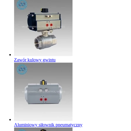
Zawór kulowy gwintu
Aluminiowy siłownik pneumatyczny