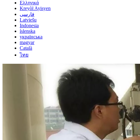
Ελληνικά
Kreyòl Ayisyen
فارسی
Latviešu
Indonesia
íslenska
українська
magyar
Català
ไทย