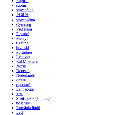
English
suomi
slovenčina
한국어
slovenščina
Cymraeg
Việt Nam
Español
Melayu
Čeština
hrvatski
Português
Lietuvių
Bai Miaowen
Norsk
Deutsch
Nederlands
עברית
русский
Български
বাংলা
Srbija jezik (latinica)
bosanski
România limbi
اردو