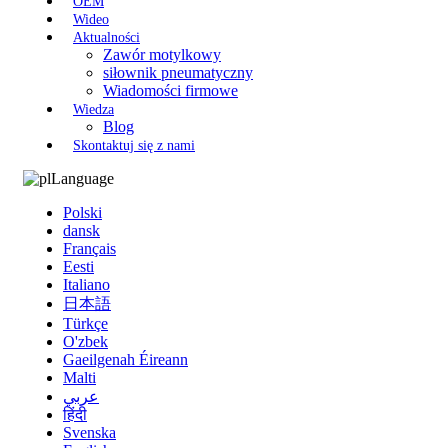
OEM
Wideo
Aktualności
Zawór motylkowy
siłownik pneumatyczny
Wiadomości firmowe
Wiedza
Blog
Skontaktuj się z nami
Language
Polski
dansk
Français
Eesti
Italiano
日本語
Türkçe
O'zbek
Gaeilgenah Éireann
Malti
عربي
हिंदी
Svenska