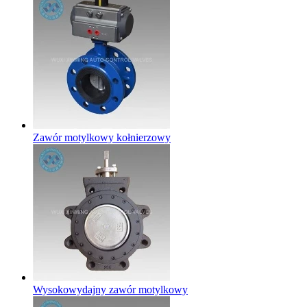
Zawór motylkowy kołnierzowy
Wysokowydajny zawór motylkowy