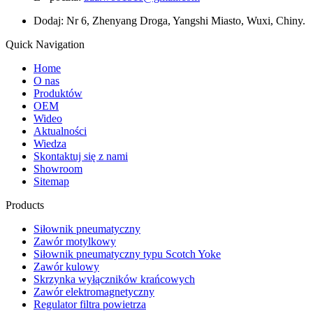
Dodaj: Nr 6, Zhenyang Droga, Yangshi Miasto, Wuxi, Chiny.
Quick Navigation
Home
O nas
Produktów
OEM
Wideo
Aktualności
Wiedza
Skontaktuj się z nami
Showroom
Sitemap
Products
Siłownik pneumatyczny
Zawór motylkowy
Siłownik pneumatyczny typu Scotch Yoke
Zawór kulowy
Skrzynka wyłączników krańcowych
Zawór elektromagnetyczny
Regulator filtra powietrza