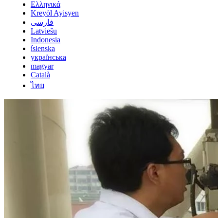
Ελληνικά
Kreyòl Ayisyen
فارسی
Latviešu
Indonesia
íslenska
українська
magyar
Català
ไทย