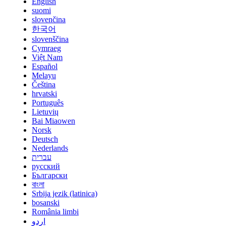
English
suomi
slovenčina
한국어
slovenščina
Cymraeg
Việt Nam
Español
Melayu
Čeština
hrvatski
Português
Lietuvių
Bai Miaowen
Norsk
Deutsch
Nederlands
עברית
русский
Български
বাংলা
Srbija jezik (latinica)
bosanski
România limbi
اردو