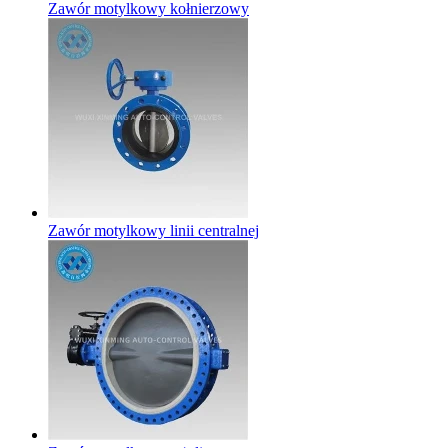
Zawór motylkowy kołnierzowy
Zawór motylkowy linii centralnej