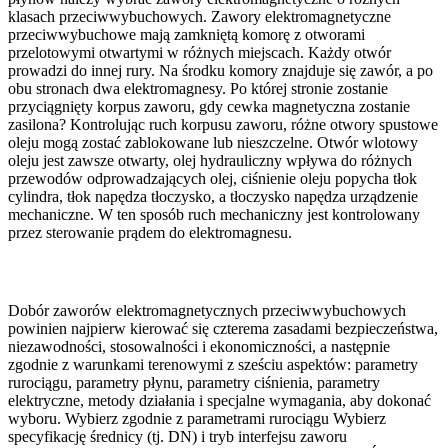
klasach przeciwwybuchowych. Zawory elektromagnetyczne
przeciwwybuchowe mają zamkniętą komorę z otworami
przelotowymi otwartymi w różnych miejscach. Każdy otwór
prowadzi do innej rury. Na środku komory znajduje się zawór, a po
obu stronach dwa elektromagnesy. Po której stronie zostanie
przyciągnięty korpus zaworu, gdy cewka magnetyczna zostanie
zasilona? Kontrolując ruch korpusu zaworu, różne otwory spustowe
oleju mogą zostać zablokowane lub nieszczelne. Otwór wlotowy
oleju jest zawsze otwarty, olej hydrauliczny wpływa do różnych
przewodów odprowadzających olej, ciśnienie oleju popycha tłok
cylindra, tłok napędza tłoczysko, a tłoczysko napędza urządzenie
mechaniczne. W ten sposób ruch mechaniczny jest kontrolowany
przez sterowanie prądem do elektromagnesu.
Dobór zaworów elektromagnetycznych przeciwwybuchowych
powinien najpierw kierować się czterema zasadami bezpieczeństwa,
niezawodności, stosowalności i ekonomiczności, a następnie
zgodnie z warunkami terenowymi z sześciu aspektów: parametry
rurociągu, parametry płynu, parametry ciśnienia, parametry
elektryczne, metody działania i specjalne wymagania, aby dokonać
wyboru. Wybierz zgodnie z parametrami rurociągu Wybierz
specyfikację średnicy (tj. DN) i tryb interfejsu zaworu