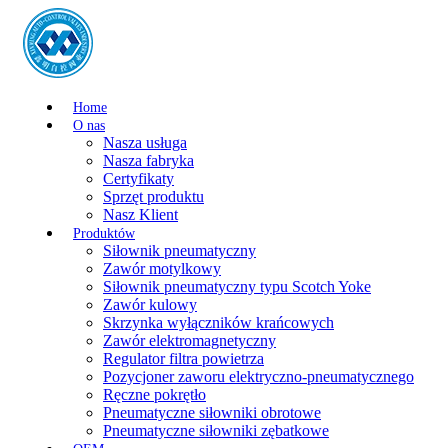
Home
O nas
Nasza usługa
Nasza fabryka
Certyfikaty
Sprzęt produktu
Nasz Klient
Produktów
Siłownik pneumatyczny
Zawór motylkowy
Siłownik pneumatyczny typu Scotch Yoke
Zawór kulowy
Skrzynka wyłączników krańcowych
Zawór elektromagnetyczny
Regulator filtra powietrza
Pozycjoner zaworu elektryczno-pneumatycznego
Ręczne pokrętło
Pneumatyczne siłowniki obrotowe
Pneumatyczne siłowniki zębatkowe