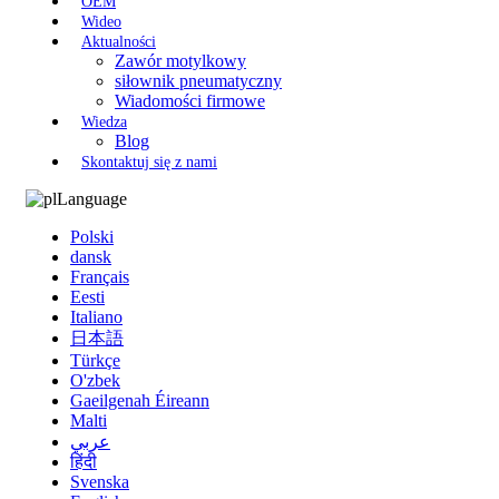
OEM
Wideo
Aktualności
Zawór motylkowy
siłownik pneumatyczny
Wiadomości firmowe
Wiedza
Blog
Skontaktuj się z nami
Language
Polski
dansk
Français
Eesti
Italiano
日本語
Türkçe
O'zbek
Gaeilgenah Éireann
Malti
عربي
हिंदी
Svenska