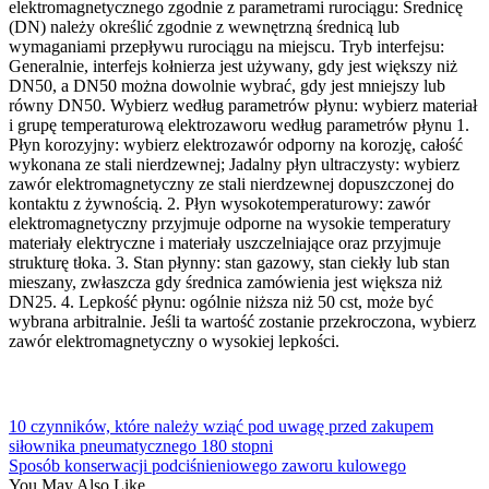
elektromagnetycznego zgodnie z parametrami rurociągu: Średnicę
(DN) należy określić zgodnie z wewnętrzną średnicą lub
wymaganiami przepływu rurociągu na miejscu. Tryb interfejsu:
Generalnie, interfejs kołnierza jest używany, gdy jest większy niż
DN50, a DN50 można dowolnie wybrać, gdy jest mniejszy lub
równy DN50. Wybierz według parametrów płynu: wybierz materiał
i grupę temperaturową elektrozaworu według parametrów płynu 1.
Płyn korozyjny: wybierz elektrozawór odporny na korozję, całość
wykonana ze stali nierdzewnej; Jadalny płyn ultraczysty: wybierz
zawór elektromagnetyczny ze stali nierdzewnej dopuszczonej do
kontaktu z żywnością. 2. Płyn wysokotemperaturowy: zawór
elektromagnetyczny przyjmuje odporne na wysokie temperatury
materiały elektryczne i materiały uszczelniające oraz przyjmuje
strukturę tłoka. 3. Stan płynny: stan gazowy, stan ciekły lub stan
mieszany, zwłaszcza gdy średnica zamówienia jest większa niż
DN25. 4. Lepkość płynu: ogólnie niższa niż 50 cst, może być
wybrana arbitralnie. Jeśli ta wartość zostanie przekroczona, wybierz
zawór elektromagnetyczny o wysokiej lepkości.
10 czynników, które należy wziąć pod uwagę przed zakupem
siłownika pneumatycznego 180 stopni
Sposób konserwacji podciśnieniowego zaworu kulowego
You May Also Like