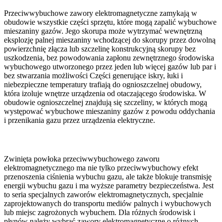
Przeciwwybuchowe zawory elektromagnetyczne zamykają w
obudowie wszystkie części sprzętu, które mogą zapalić wybuchowe
mieszaniny gazów. Jego skorupa może wytrzymać wewnętrzną
eksplozję palnej mieszaniny wchodzącej do skorupy przez dowolną
powierzchnię złącza lub szczelinę konstrukcyjną skorupy bez
uszkodzenia, bez powodowania zapłonu zewnętrznego środowiska
wybuchowego utworzonego przez jeden lub więcej gazów lub par i
bez stwarzania możliwości Części generujące iskry, łuki i
niebezpieczne temperatury trafiają do ognioszczelnej obudowy,
która izoluje wnętrze urządzenia od otaczającego środowiska. W
obudowie ognioszczelnej znajdują się szczeliny, w których mogą
występować wybuchowe mieszaniny gazów z powodu oddychania
i przenikania gazu przez urządzenia elektryczne.
Zwinięta powłoka przeciwwybuchowego zaworu
elektromagnetycznego ma nie tylko przeciwwybuchowy efekt
przenoszenia ciśnienia wybuchu gazu, ale także blokuje transmisję
energii wybuchu gazu i ma wyższe parametry bezpieczeństwa. Jest
to seria specjalnych zaworów elektromagnetycznych, specjalnie
zaprojektowanych do transportu mediów palnych i wybuchowych
lub miejsc zagrożonych wybuchem. Dla różnych środowisk i
płynów należy wybrać zawory elektromagnetyczne o różnych