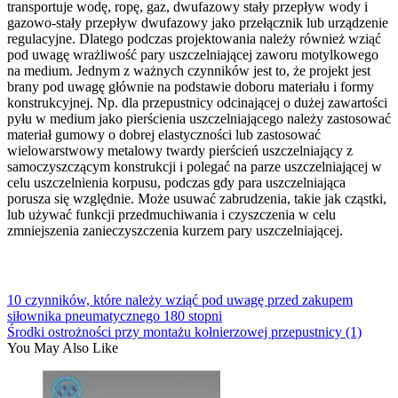
transportuje wodę, ropę, gaz, dwufazowy stały przepływ wody i
gazowo-stały przepływ dwufazowy jako przełącznik lub urządzenie
regulacyjne. Dlatego podczas projektowania należy również wziąć
pod uwagę wrażliwość pary uszczelniającej zaworu motylkowego
na medium. Jednym z ważnych czynników jest to, że projekt jest
brany pod uwagę głównie na podstawie doboru materiału i formy
konstrukcyjnej. Np. dla przepustnicy odcinającej o dużej zawartości
pyłu w medium jako pierścienia uszczelniającego należy zastosować
materiał gumowy o dobrej elastyczności lub zastosować
wielowarstwowy metalowy twardy pierścień uszczelniający z
samoczyszczącym konstrukcji i polegać na parze uszczelniającej w
celu uszczelnienia korpusu, podczas gdy para uszczelniająca
porusza się względnie. Może usuwać zabrudzenia, takie jak cząstki,
lub używać funkcji przedmuchiwania i czyszczenia w celu
zmniejszenia zanieczyszczenia kurzem pary uszczelniającej.
10 czynników, które należy wziąć pod uwagę przed zakupem
siłownika pneumatycznego 180 stopni
Środki ostrożności przy montażu kołnierzowej przepustnicy (1)
You May Also Like