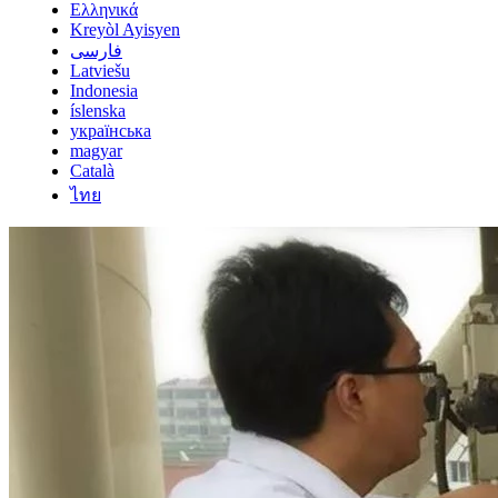
Ελληνικά
Kreyòl Ayisyen
فارسی
Latviešu
Indonesia
íslenska
українська
magyar
Català
ไทย