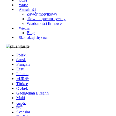
OEM
Wideo
Aktualności
Zawór motylkowy
siłownik pneumatyczny
Wiadomości firmowe
Wiedza
Blog
Skontaktuj się z nami
Language
Polski
dansk
Français
Eesti
Italiano
日本語
Türkçe
O'zbek
Gaeilgenah Éireann
Malti
عربي
हिंदी
Svenska