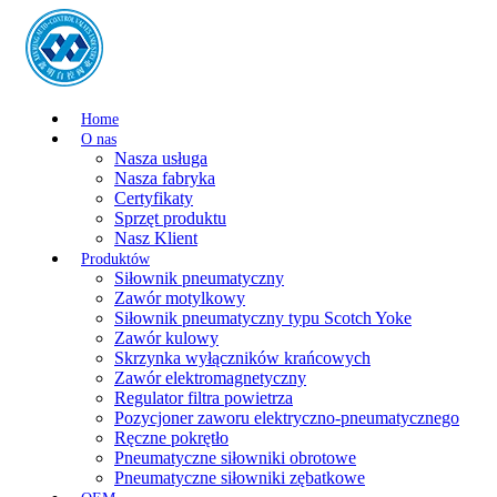
Home
O nas
Nasza usługa
Nasza fabryka
Certyfikaty
Sprzęt produktu
Nasz Klient
Produktów
Siłownik pneumatyczny
Zawór motylkowy
Siłownik pneumatyczny typu Scotch Yoke
Zawór kulowy
Skrzynka wyłączników krańcowych
Zawór elektromagnetyczny
Regulator filtra powietrza
Pozycjoner zaworu elektryczno-pneumatycznego
Ręczne pokrętło
Pneumatyczne siłowniki obrotowe
Pneumatyczne siłowniki zębatkowe