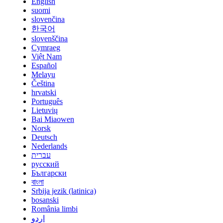
English
suomi
slovenčina
한국어
slovenščina
Cymraeg
Việt Nam
Español
Melayu
Čeština
hrvatski
Português
Lietuvių
Bai Miaowen
Norsk
Deutsch
Nederlands
עברית
русский
Български
বাংলা
Srbija jezik (latinica)
bosanski
România limbi
اردو