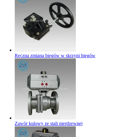
Ręczna zmiana biegów w skrzyni biegów
Zawór kulowy ze stali nierdzewnej