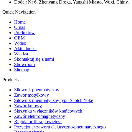
Dodaj: Nr 6, Zhenyang Droga, Yangshi Miasto, Wuxi, Chiny.
Quick Navigation
Home
O nas
Produktów
OEM
Wideo
Aktualności
Wiedza
Skontaktuj się z nami
Showroom
Sitemap
Products
Siłownik pneumatyczny
Zawór motylkowy
Siłownik pneumatyczny typu Scotch Yoke
Zawór kulowy
Skrzynka wyłączników krańcowych
Zawór elektromagnetyczny
Regulator filtra powietrza
Pozycjoner zaworu elektryczno-pneumatycznego