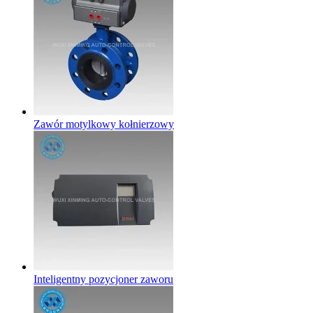
Zawór motylkowy kołnierzowy
Inteligentny pozycjoner zaworu