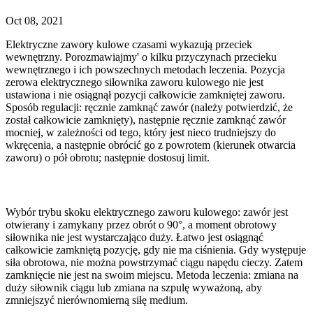
Oct 08, 2021
Elektryczne zawory kulowe czasami wykazują przeciek
wewnętrzny. Porozmawiajmy' o kilku przyczynach przecieku
wewnętrznego i ich powszechnych metodach leczenia. Pozycja
zerowa elektrycznego siłownika zaworu kulowego nie jest
ustawiona i nie osiągnął pozycji całkowicie zamkniętej zaworu.
Sposób regulacji: ręcznie zamknąć zawór (należy potwierdzić, że
został całkowicie zamknięty), następnie ręcznie zamknąć zawór
mocniej, w zależności od tego, który jest nieco trudniejszy do
wkręcenia, a następnie obrócić go z powrotem (kierunek otwarcia
zaworu) o pół obrotu; następnie dostosuj limit.
Wybór trybu skoku elektrycznego zaworu kulowego: zawór jest
otwierany i zamykany przez obrót o 90°, a moment obrotowy
siłownika nie jest wystarczająco duży. Łatwo jest osiągnąć
całkowicie zamkniętą pozycję, gdy nie ma ciśnienia. Gdy występuje
siła obrotowa, nie można powstrzymać ciągu napędu cieczy. Zatem
zamknięcie nie jest na swoim miejscu. Metoda leczenia: zmiana na
duży siłownik ciągu lub zmiana na szpulę wyważoną, aby
zmniejszyć nierównomierną siłę medium.