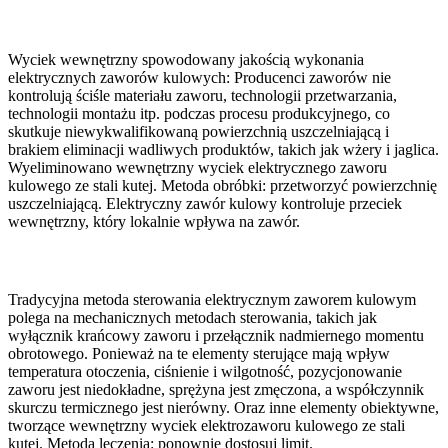
Wyciek wewnętrzny spowodowany jakością wykonania
elektrycznych zaworów kulowych: Producenci zaworów nie
kontrolują ściśle materiału zaworu, technologii przetwarzania,
technologii montażu itp. podczas procesu produkcyjnego, co
skutkuje niewykwalifikowaną powierzchnią uszczelniającą i
brakiem eliminacji wadliwych produktów, takich jak wżery i jaglica.
Wyeliminowano wewnętrzny wyciek elektrycznego zaworu
kulowego ze stali kutej. Metoda obróbki: przetworzyć powierzchnię
uszczelniającą. Elektryczny zawór kulowy kontroluje przeciek
wewnętrzny, który lokalnie wpływa na zawór.
Tradycyjna metoda sterowania elektrycznym zaworem kulowym
polega na mechanicznych metodach sterowania, takich jak
wyłącznik krańcowy zaworu i przełącznik nadmiernego momentu
obrotowego. Ponieważ na te elementy sterujące mają wpływ
temperatura otoczenia, ciśnienie i wilgotność, pozycjonowanie
zaworu jest niedokładne, sprężyna jest zmęczona, a współczynnik
skurczu termicznego jest nierówny. Oraz inne elementy obiektywne,
tworzące wewnętrzny wyciek elektrozaworu kulowego ze stali
kutej. Metoda leczenia: ponownie dostosuj limit.