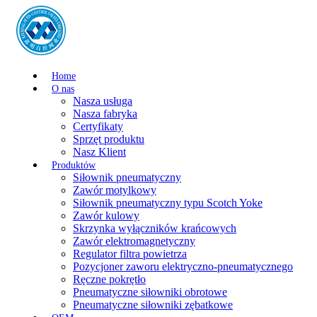
Home
O nas
Nasza usługa
Nasza fabryka
Certyfikaty
Sprzęt produktu
Nasz Klient
Produktów
Siłownik pneumatyczny
Zawór motylkowy
Siłownik pneumatyczny typu Scotch Yoke
Zawór kulowy
Skrzynka wyłączników krańcowych
Zawór elektromagnetyczny
Regulator filtra powietrza
Pozycjoner zaworu elektryczno-pneumatycznego
Ręczne pokrętło
Pneumatyczne siłowniki obrotowe
Pneumatyczne siłowniki zębatkowe