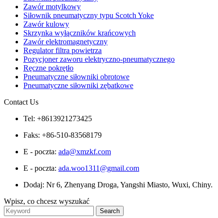
Zawór motylkowy
Siłownik pneumatyczny typu Scotch Yoke
Zawór kulowy
Skrzynka wyłączników krańcowych
Zawór elektromagnetyczny
Regulator filtra powietrza
Pozycjoner zaworu elektryczno-pneumatycznego
Ręczne pokrętło
Pneumatyczne siłowniki obrotowe
Pneumatyczne siłowniki zębatkowe
Contact Us
Tel: +8613921273425
Faks: +86-510-83568179
E - poczta:
ada@xmzkf.com
E - poczta:
ada.woo1311@gmail.com
Dodaj: Nr 6, Zhenyang Droga, Yangshi Miasto, Wuxi, Chiny.
Wpisz, co chcesz wyszukać