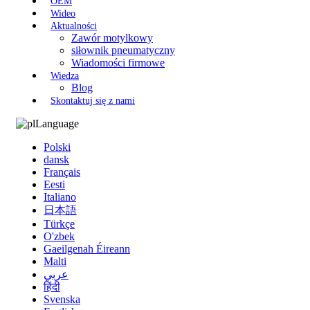
OEM
Wideo
Aktualności
Zawór motylkowy
siłownik pneumatyczny
Wiadomości firmowe
Wiedza
Blog
Skontaktuj się z nami
Language
Polski
dansk
Français
Eesti
Italiano
日本語
Türkçe
O'zbek
Gaeilgenah Éireann
Malti
عربي
हिंदी
Svenska