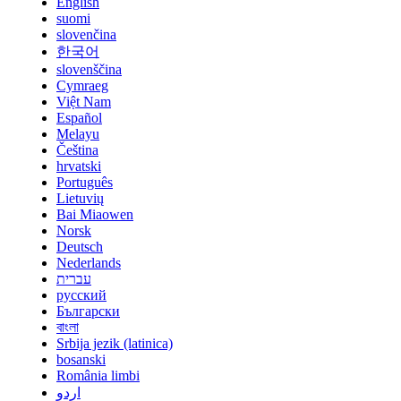
English
suomi
slovenčina
한국어
slovenščina
Cymraeg
Việt Nam
Español
Melayu
Čeština
hrvatski
Português
Lietuvių
Bai Miaowen
Norsk
Deutsch
Nederlands
עברית
русский
Български
বাংলা
Srbija jezik (latinica)
bosanski
România limbi
اردو