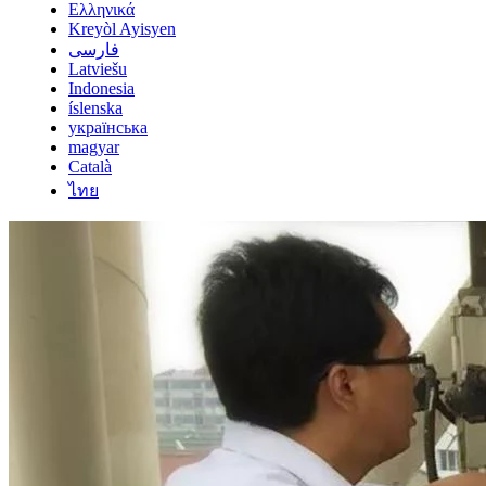
Ελληνικά
Kreyòl Ayisyen
فارسی
Latviešu
Indonesia
íslenska
українська
magyar
Català
ไทย